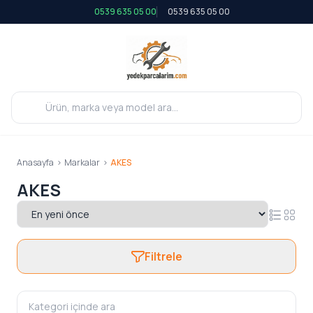
0539 635 05 00
0539 635 05 00
Anasayfa
>
Markalar
>
AKES
AKES
Filtrele