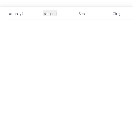
Anasayfa
Kategori
Sepet
Giriş
%100 Güvenli Alışveriş
Kredi kartı bilgileriniz 256bit SSL sertifikası ile