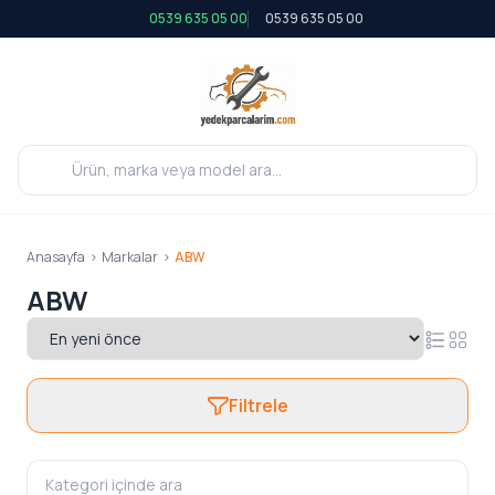
0539 635 05 00
0539 635 05 00
Anasayfa
>
Markalar
>
ABW
ABW
Filtrele