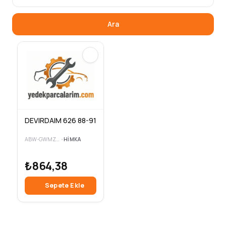
Ara
DEVIRDAIM 626 88-91
ABW-GWMZ-29A
•
HIMKA
₺864,38
Sepete Ekle