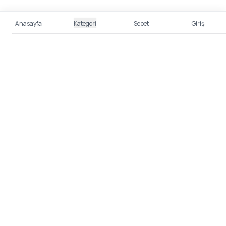
Anasayfa
Kategori
Sepet
Giriş
%100 Güvenli Alışveriş
Kredi kartı bilgileriniz 256bit SSL sertifikası ile