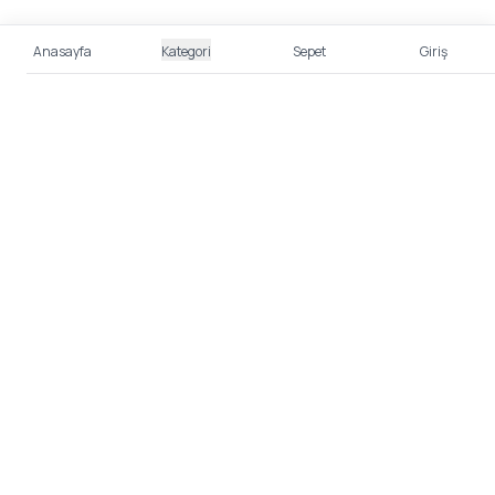
Anasayfa
Kategori
Sepet
Giriş
%100 Güvenli Alışveriş
Kredi kartı bilgileriniz 256bit SSL sertifikası ile