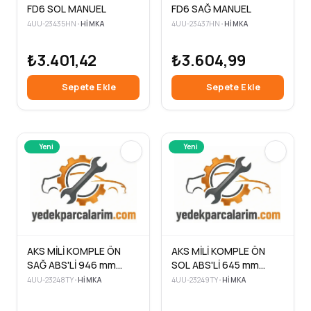
FD6 SOL MANUEL
FD6 SAĞ MANUEL
4UU-23435HN
•
HIMKA
4UU-23437HN
•
HIMKA
₺3.401,42
₺3.604,99
Sepete Ekle
Sepete Ekle
Yeni
Yeni
AKS MİLİ KOMPLE ÖN
AKS MİLİ KOMPLE ÖN
SAĞ ABS'Lİ 946 mm
SOL ABS'Lİ 645 mm
COROLLA 1.8 HYBRİT
COROLLA 1.8 HYBRİT
4UU-23248TY
•
HIMKA
4UU-23249TY
•
HIMKA
ATM 21-
ATM 21-