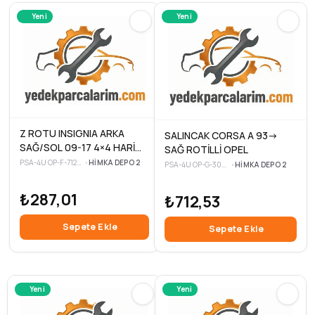
Yeni
Yeni
Z ROTU INSIGNIA ARKA
SALINCAK CORSA A 93->
SAĞ/SOL 09-17 4×4 HARİÇ
SAĞ ROTİLLİ OPEL
OPEL
PSA-4U OP-F-71285-3
•
HIMKA DEPO 2
PSA-4U OP-G-30977-3
•
HIMKA DEPO 2
₺287,01
₺712,53
Sepete Ekle
Sepete Ekle
Yeni
Yeni