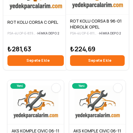
ROT KOLU CORSA B 96-01
ROT KOLU CORSA C OPEL
HİDROLİK OPEL
PSA-4U OP-E-81145-3
•
HIMKA DEPO 2
PSA-4U OP-E-83949-3
•
HIMKA DEPO 2
₺224,69
₺281,63
Sepete Ekle
Sepete Ekle
Yeni
Yeni
AKS KOMPLE CIVIC 06-11
AKS KOMPLE CIVIC 06-11