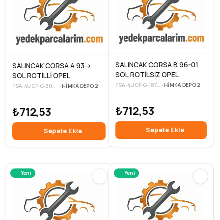
SALINCAK CORSA B 96-01
SALINCAK CORSA A 93->
SOL ROTİLSİZ OPEL
SOL ROTİLLİ OPEL
PSA-4U OP-G-18750-3
•
HIMKA DEPO 2
PSA-4U OP-G-30976-3
•
HIMKA DEPO 2
₺712,53
₺712,53
Sepete Ekle
Sepete Ekle
Yeni
Yeni