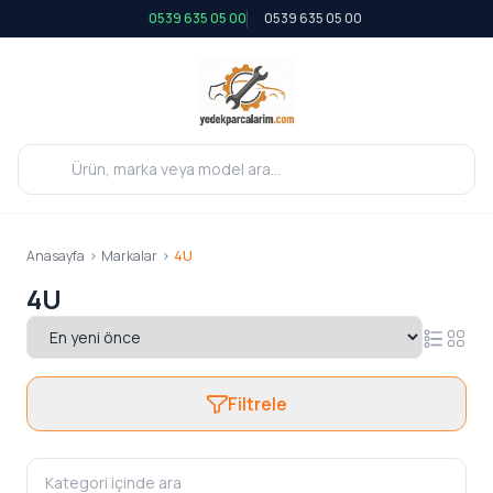
0539 635 05 00
0539 635 05 00
Anasayfa
>
Markalar
>
4U
4U
Filtrele