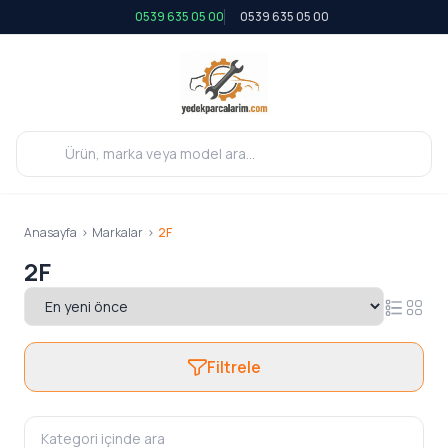
0539 635 05 00
0539 635 05 00
Anasayfa
>
Markalar
>
2F
2F
Filtrele