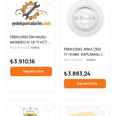
FREN DİSKİ ÖN HAVALI
MONDEO IV 1.6 TI VCT 5
BIJON 300×28X63.5X52
WLB-WBD1052
•
HIMKA
FREN DİSKİ. ARKA [302
07>14> (2 Adet )
11>9 MM . KAPLAMALI (2
Adet )
₺3.910,16
BOS-0986479397
•
HIMKA
Sepete Ekle
₺3.883,24
Sepete Ekle