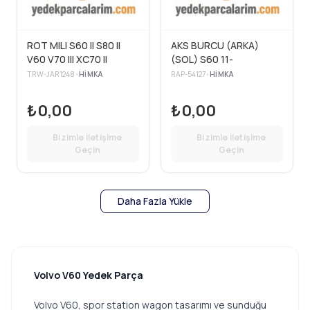
ROT MILI S60 II S80 II
AKS BURCU (ARKA)
V60 V70 III XC70 II
(SOL) S60 11-
TRW-JAR1248
•
HIMKA
RAP-54127
•
HIMKA
₺0,00
₺0,00
Bizimle İletişime
Bizimle İletişime
Geçin
Geçin
Daha Fazla Yükle
Volvo V60 Yedek Parça
Volvo V60, spor station wagon tasarımı ve sunduğu