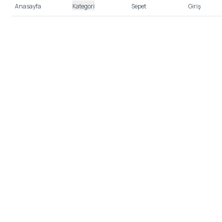
Anasayfa
Kategori
Sepet
Giriş
%100 Güvenli Alışveriş
Kredi kartı bilgileriniz 256bit SSL sertifikası ile
korunmaktadır.