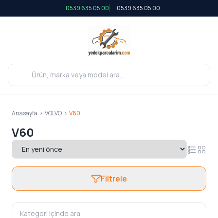
0539 635 05 00
0539 635 05 00
Anasayfa
>
VOLVO
>
V60
V60
Filtrele