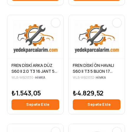
FREN DİSKİ ARKA DÜZ
FREN DİSKİ ÖN HAVALI
S60 II 2.0 T3 16 JANT 5
S60 II T3 5 BIJON 17
BIJON 4×2 ELK.EL FRENI
JANT 315.7X28X63.5X52
WLB-WBD1330
•
HIMKA
WLB-WBD1332
•
HIMKA
301.6X11X63.6X40.7 10>
10> (2 Adet )
₺1.543,05
₺4.829,52
Sepete Ekle
Sepete Ekle