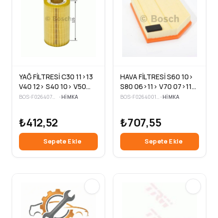
YAĞ FİLTRESİ C30 11>13
HAVA FİLTRESİ S60 10>
V40 12> S40 10> V50
S80 06>11> V70 07>11>
10> S60 10> V60 10>
XC60 08> XC70 07>11>
BOS-F026407097
•
HIMKA
BOS-F026400181
•
HIMKA
XC60 09> C70 10> V70
XC90 11=D5
₺412,52
₺707,55
Sepete Ekle
Sepete Ekle