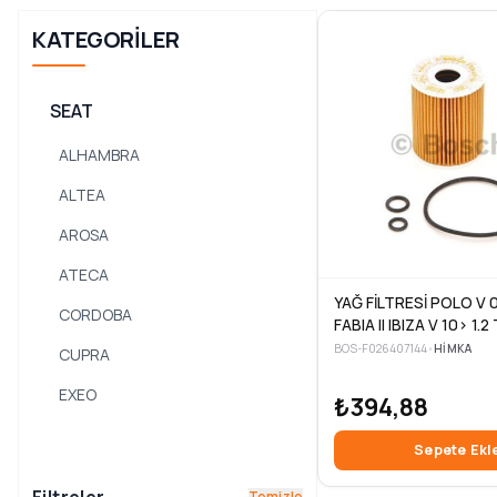
KATEGORILER
SEAT
ALHAMBRA
ALTEA
AROSA
ATECA
YAĞ FİLTRESİ POLO V 
CORDOBA
FABIA II IBIZA V 10> 1.2
BOS-F026407144
•
HIMKA
CUPRA
EXEO
₺394,88
FABIA
Sepete Ekl
FURA
Temizle