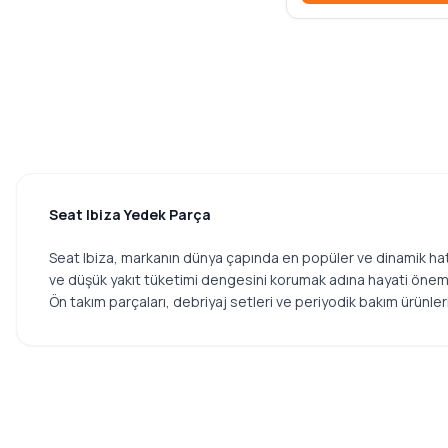
WALBURG
YTT
ZEGEN
ABA
AFT
AKD
AML
Seat Ibiza Yedek Parça
ANKA
AP
Seat Ibiza, markanın dünya çapında en popüler ve dinamik hat
AUTO
ve düşük yakıt tüketimi dengesini korumak adına hayati önem 
AUTOTECH
Ön takım parçaları, debriyaj setleri ve periyodik bakım ürünler
AYD
BANDO
BEHR
BMY
BOSCH