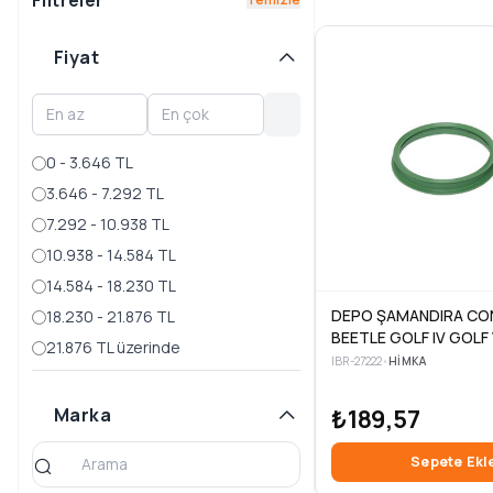
Filtreler
IBIZA
I
Fiyat
III
V
0 - 3.646 TL
INCA
3.646 - 7.292 TL
LEON
7.292 - 10.938 TL
MALAGA
10.938 - 14.584 TL
MARBELLA
14.584 - 18.230 TL
DEPO ŞAMANDIRA CO
18.230 - 21.876 TL
MII
BEETLE GOLF IV GOLF
21.876 TL üzerinde
PASSAT SCIROCCO 
RONDA
IBR-27222
•
HIMKA
03>13
TERRA
Marka
₺189,57
TOLEDO
Sepete Ekl
YETI