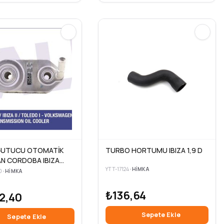
ĞUTUCU OTOMATİK
TURBO HORTUMU IBIZA 1,9 D
N CORDOBA IBIZA
GOLF 3- PASSAT
YTT-17124
•
HIMKA
0
•
HIMKA
RANSPORTER T4
₺136,64
2,40
Sepete Ekle
Sepete Ekle