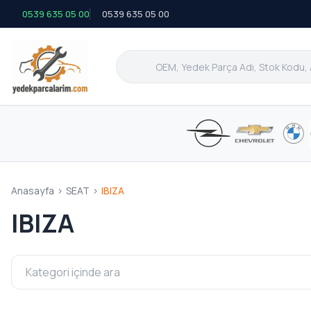
0539 635 05 00
0539 635 05 00
Anasayfa
>
SEAT
>
IBIZA
IBIZA