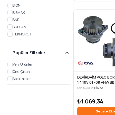
SION
SISMAK
SNR
SUPSAN
TEKNOROT
TETİK
TOPRAN
Popüler Filtreler
TRW
UFI
Yeni Ürünler
UNUVAR
Öne Çıkan
VALEO
DEVİRDAİM POLO BOR
Stoktakiler
1.4 16V 01>09 AHW BB
VEKA
GVA-5275412
•
HIMKA
VIEWMAX
VOLKSWAGEN
₺1.069,34
VOTTO
Sepete Ekl
WAGEN