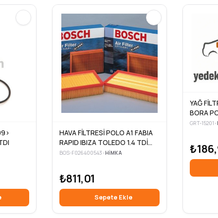
YAĞ FİLT
BORA POL
LEON / F
GRT-15201
•
1.4 16V
09>
HAVA FİLTRESİ POLO A1 FABIA
CGGB CM
 TDI
RAPID IBIZA TOLEDO 1.4 TDİ
₺186
14>
BOS-F026400543
•
HIMKA
₺811,01
e
Sepete Ekle