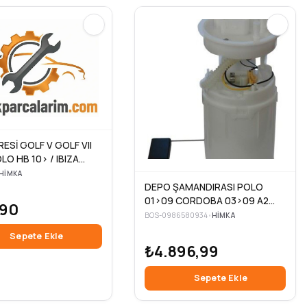
RESİ GOLF V GOLF VII
O HB 10> / IBIZA
ABIA OCTAVIA 1.4 1.6
HIMKA
 AHW AEE AFH BCA
DEPO ŞAMANDIRASI POLO
AA VİDALI TİP
01>09 CORDOBA 03>09 A2
,90
02>09 FABIA 07> 1.2 1.4 1.6
BOS-0986580934
•
HIMKA
Sepete Ekle
₺4.896,99
Sepete Ekle