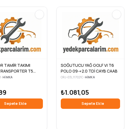
R TAMİR TAKIMI
SOĞUTUCU YAĞ GOLF VI T6
TRANSPORTER T5
POLO 09->2.0 TDİ CAYB CAAB
A3 LEON 01>10 AVF
1
•
HIMKA
ORJ-03L117021C
•
HIMKA
BLS 1.9 TDI 900.650
89
₺1.081,05
Sepete Ekle
Sepete Ekle