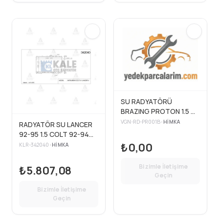
SU RADYATÖRÜ
BRAZING PROTON 1.5 M-
T AC + 94>00
VGN-RD-PR001B
•
HIMKA
RADYATÖR SU LANCER
92-95 1.5 COLT 92-94
KLİMALI KLİMASIZ
₺0,00
KLR-342040
•
HIMKA
375×658x16 (AT)
Bizimle İletişime
₺5.807,08
Geçin
Bizimle İletişime
Geçin