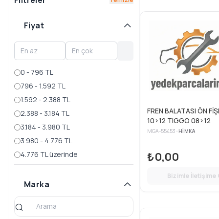
Filtreler
QQ ICE CREAM
Fiyat
QQ3
TIGGO 2 PRO
TIGGO 3X
0 - 796 TL
TIGGO 3XE
796 - 1.592 TL
TIGGO 4
1.592 - 2.388 TL
FREN BALATASI ÖN FİŞL
2.388 - 3.184 TL
TIGGO 4 PRO
10>12 TIGGO 08>12
3.184 - 3.980 TL
TIGGO 5
MGA-55453
•
HIMKA
3.980 - 4.776 TL
TIGGO 5X
₺0,00
4.776 TL üzerinde
TIGGO 7
Bizimle İletişime
Marka
TIGGO 7 PRO
TIGGO 7 PRO MAX
TIGGO 8