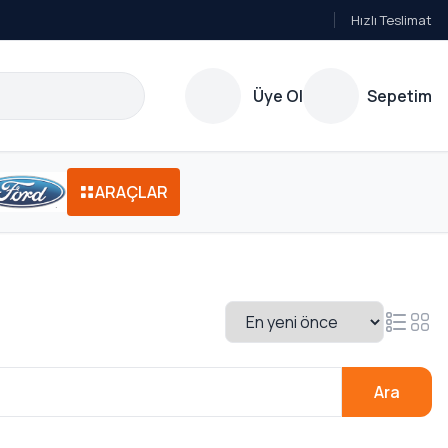
Hızlı Teslimat
Üye Ol
Sepetim
ARAÇLAR
Ara