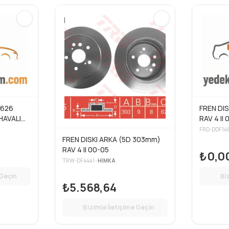
 626
FREN DI
RAV 4 II
FRD-DDF14
FREN DISKI ARKA (5D 303mm)
RAV 4 II 00-05
₺0,0
TRW-DF4441
•
HIMKA
 Geçin
Bi
₺5.568,64
Bizimle İletişime Geçin