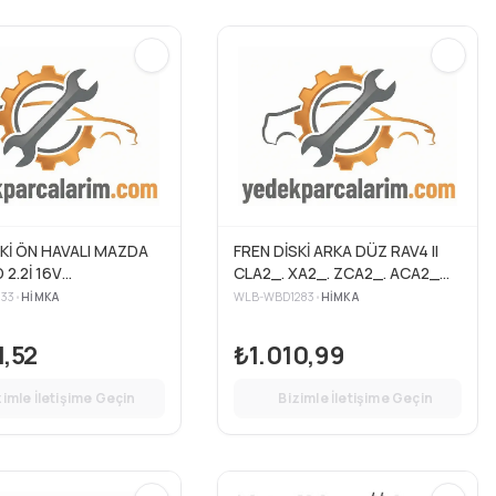
SKİ ÖN HAVALI MAZDA
FREN DİSKİ ARKA DÜZ RAV4 II
D 2.2İ 16V
CLA2_. XA2_. ZCA2_. ACA2_
46.5X64 5 BIJON
2.0 VVTI 303×9.1X62X62.8 5
133
•
HIMKA
WLB-WBD1283
•
HIMKA
 (2 Adet )
BIJON 00>06
1,52
₺1.010,99
zimle İletişime Geçin
Bizimle İletişime Geçin