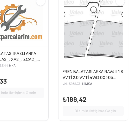
ATASI IKAZLI ARKA
CLA2_. XA2_. ZCA2_.
.8 VVTI 14.00MM
65
•
HIMKA
FREN BALATASI ARKA RAV4 II 1.8
VVTİ 2.0 VVTİ 4WD 00>05
33
CHERY TIGGO 1.6 10>
VAL-598673
•
HIMKA
zimle İletişime Geçin
₺188,42
Bizimle İletişime Geçin