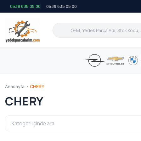
0539 635 05 00
0539 635 05 00
Anasayfa
>
CHERY
CHERY