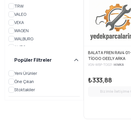
TRW
TIGGO 9
VALEO
WUJIE PRO
VEKA
WAGEN
WALBURG
AUTO
BALATA FREN RAV4 01
CONTITECH
TİGGO GEELY ARKA
Popüler Filtreler
FERODO
VGN-WBP-TO021
•
HIMKA
HUTCHINSON
Yeni Ürünler
₺333,88
REMSA
Öne Çıkan
SARDES
Stoktakiler
Bizimle İletişime
MGA