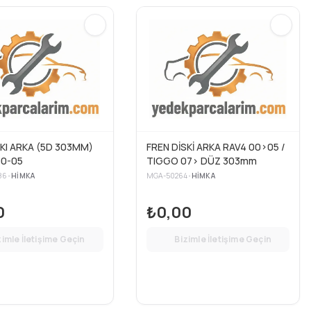
SKI ARKA (5D 303MM)
FREN DİSKİ ARKA RAV4 00>05 /
 00-05
TIGGO 07> DÜZ 303mm
86
•
HIMKA
MGA-50264
•
HIMKA
0
₺0,00
zimle İletişime Geçin
Bizimle İletişime Geçin