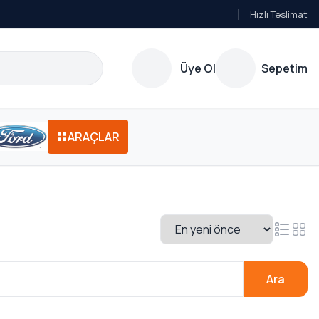
Hızlı Teslimat
Üye Ol
Sepetim
ARAÇLAR
Ara