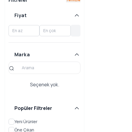
Filtreler
OUTBACK
Fiyat
REX
SVX
TREZIA
TRIBECA
Marka
WRX
XT
XV
Seçenek yok.
Popüler Filtreler
Yeni Ürünler
Öne Çıkan