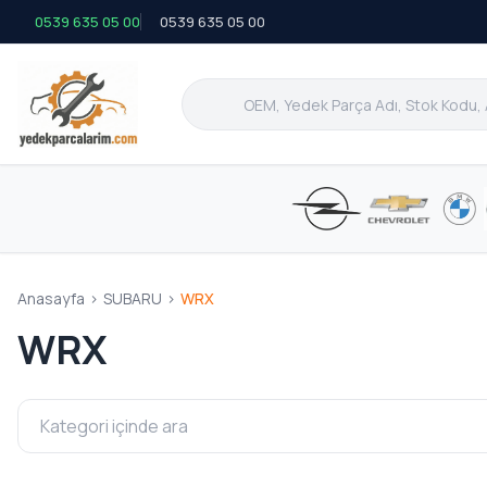
0539 635 05 00
0539 635 05 00
Anasayfa
>
SUBARU
>
WRX
WRX