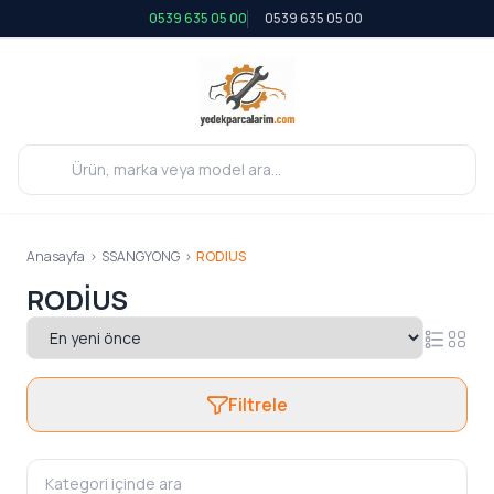
0539 635 05 00
0539 635 05 00
Anasayfa
>
SSANGYONG
>
RODIUS
RODIUS
Filtrele