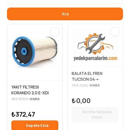
Ara
BALATA EL FREN
TUCSON 04->
MGA-54242
•
HIMKA
YAKIT FILTRESI
KORANDO 2.0 E-XDI
₺0,00
SRS-SF339
•
HIMKA
Bizimle İletişime
₺372,47
Geçin
Sepete Ekle