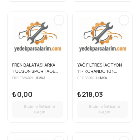
FREN BALATASI ARKA
YAĞ FİLTRESİ ACTYON
TUCSON SPORTAGE
11> KORANDO 10>
MAGENTIS MATRIX
REXTON 12> RODIUS
FRD-FSB4021
•
HIMKA
GRT-55200
•
HIMKA
SONATA SSANGYONG
2.0TD
04> BENZIN DIZEL
₺0,00
₺218,03
PABUÇ GS8747
Bizimle İletişime
Bizimle İletişime
Geçin
Geçin