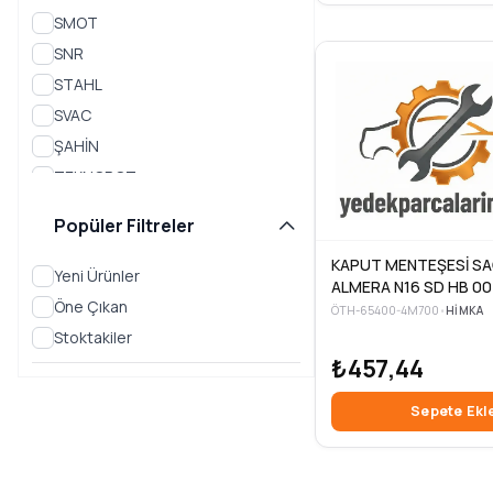
Ürünleri
SMOT
İç ve Dış Aydınlatma
SNR
Karoseri Dış Parçalar
STAHL
Silecek Sistemleri
SVAC
ŞAHİN
Diğer Parçalar
TEKNOROT
ALTIMA
THERMAX
Popüler Filtreler
BLUEBIRD
TRW
CABSTAR
KAPUT MENTEŞESİ S
UNUVAR
Yeni Ürünler
ALMERA N16 SD HB 0
VALEO
CEDRIC
Öne Çıkan
ÖTH-65400-4M700
•
HIMKA
VEKA
Stoktakiler
CEFIRO
VIEWMAX
₺457,44
CHERRY
VOTTO
Sepete Ekl
CUBE
WAGEN
WALBURG
D21
WISCO