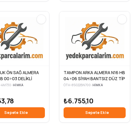
UK ÖN SAĞ ALMERA
TAMPON ARKA ALMERA N16 HB
B 00>03 DELİKLİ
04>06 SİYAH BANTSIZ DÜZ TİP
-4M730
•
HIMKA
ÖTH-85022BN700
•
HIMKA
3,78
₺6.755,10
Sepete Ekle
Sepete Ekle