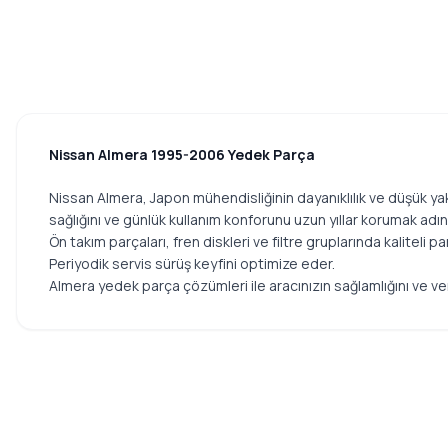
D22
ZEGEN
D23
AISIN
ALREA
D24
AP
EVALIA
AUTO
FRONTIER
Nissan Almera 1995-2006 Yedek Parça
AYD
FX35
BANDO
Nissan Almera, Japon mühendisliğinin dayanıklılık ve düşük yak
BEHR
sağlığını ve günlük kullanım konforunu uzun yıllar korumak adın
FX45
Ön takım parçaları, fren diskleri ve filtre gruplarında kaliteli 
BMY
GLORIA
Periyodik servis sürüş keyfini optimize eder.
BOSCH
Almera yedek parça çözümleri ile aracınızın sağlamlığını ve veri
GT-R
CAVO
CHAMPION
INFINITI
CIFAM
INFINITY
CONTITECH
INTERSTAR
CORTECO
JUKE
DAYCO