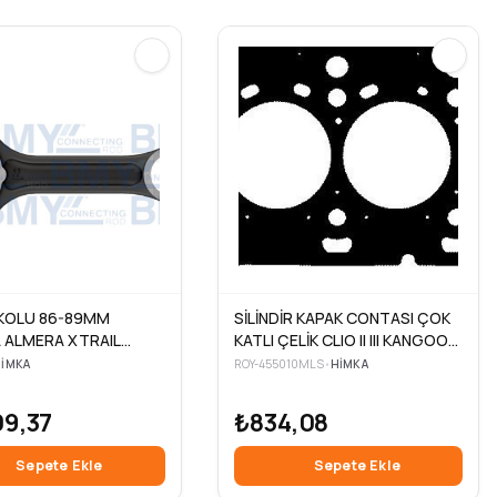
KOLU 86-89MM
SİLİNDİR KAPAK CONTASI ÇOK
 ALMERA XTRAIL
KATLI ÇELİK CLIO II III KANGOO
FRONTIER-
MEGANE II LOGAN 1.5 DCI K9K
IMKA
ROY-455010MLS
•
HIMKA
ER 2.2 2.5 YD22-YD25
803>60571
09,37
₺834,08
Sepete Ekle
Sepete Ekle