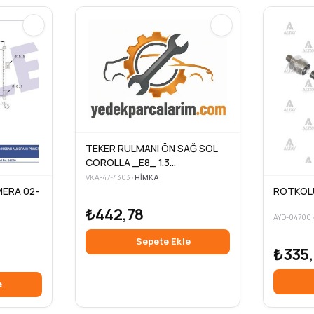
TEKER RULMANI ÖN SAĞ SOL
COROLLA _E8_ 1.3
38×74.02X36 33 1983-1989
VKA-47-4303
•
HIMKA
MERA 02-
ROTKOL
₺442,78
AYD-04700
Sepete Ekle
₺335
e