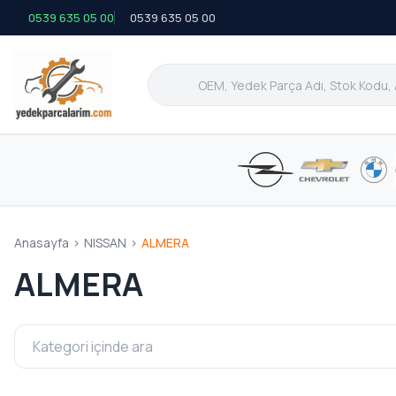
0539 635 05 00
0539 635 05 00
Anasayfa
>
NISSAN
>
ALMERA
ALMERA