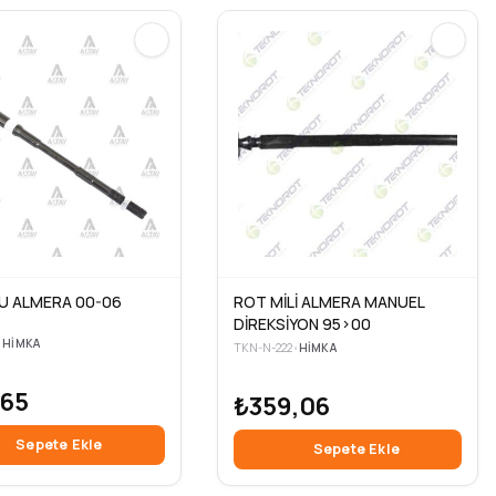
U ALMERA 00-06
ROT MİLİ ALMERA MANUEL
DİREKSİYON 95>00
•
HIMKA
TKN-N-222
•
HIMKA
,65
₺359,06
Sepete Ekle
Sepete Ekle