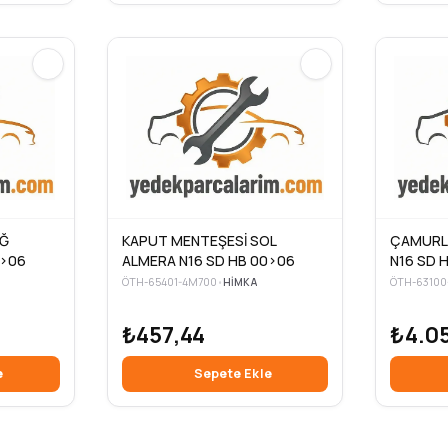
AĞ
KAPUT MENTEŞESİ SOL
ÇAMURL
0>06
ALMERA N16 SD HB 00>06
N16 SD H
ÖTH-65401-4M700
•
HIMKA
ÖTH-63100
₺457,44
₺4.05
e
Sepete Ekle