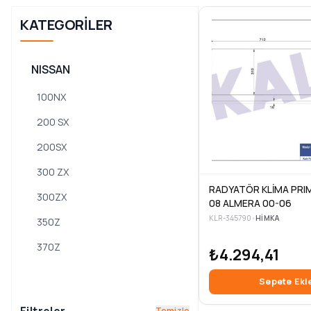
KATEGORILER
NISSAN
100NX
200 SX
200SX
300 ZX
RADYATÖR KLİMA PRI
300ZX
08 ALMERA 00-06
KLR-345790
•
HIMKA
350Z
370Z
₺4.294,41
720
Sepete Ekl
ALMERA
Temizle