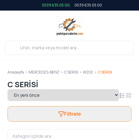
0539 635 05 00
0539 635 05 00
Anasayfa
>
MERCEDES-BENZ
>
C SERISI
>
W202
>
C SERISI
C SERISI
Filtrele