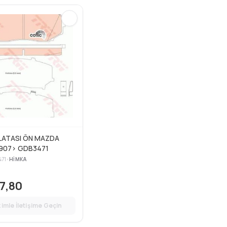
LATASI ÖN MAZDA
907> GDB3471
71
•
HIMKA
7,80
zimle İletişime Geçin