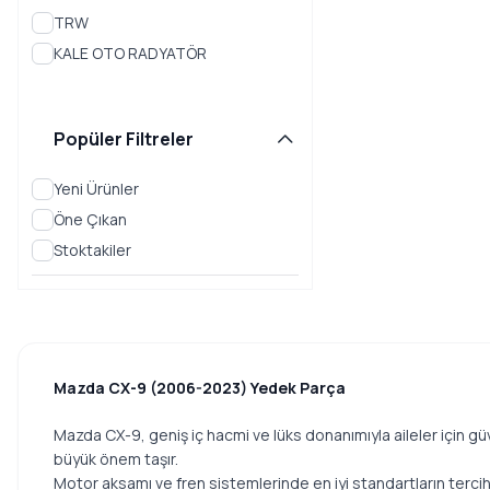
TRW
MAZDA 626
KALE OTO RADYATÖR
MAZDA 818
MAZDA 929
Popüler Filtreler
MAZDA B
Yeni Ürünler
MAZDA B-SERISI
Öne Çıkan
MAZDA B2200
Stoktakiler
MAZDA B2500
MAZDA B2600
MAZDA BT-50
Mazda CX-9 (2006-2023) Yedek Parça
MAZDA CX-3
MAZDA CX-5
Mazda CX-9, geniş iç hacmi ve lüks donanımıyla aileler için güve
büyük önem taşır.
MAZDA CX-7
Motor aksamı ve fren sistemlerinde en iyi standartların tercih 