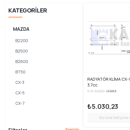
KATEGORILER
MAZDA
B2200
B2500
B2600
BT50
RADYATÖR KLİMA CX-9
CX-3
3.7cc
KLR-345250
•
HIMKA
CX-5
CX-7
₺5.030,23
CX-9
Bizimle İletişime
DEMIO
Temizle