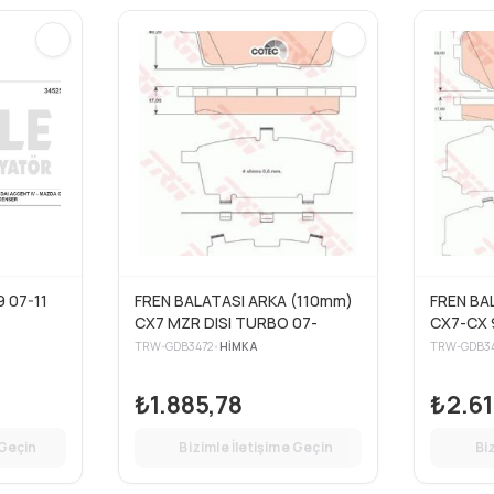
 07-11
FREN BALATASI ARKA (110mm)
FREN BA
CX7 MZR DISI TURBO 07-
CX7-CX 
TRW-GDB3472
•
HIMKA
TRW-GDB34
₺1.885,78
₺2.61
 Geçin
Bizimle İletişime Geçin
Bi