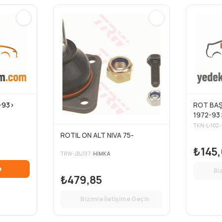
-93>
ROT BAŞI
1972-93
TKN-L-102
•
ROTIL ON ALT NIVA 75-
₺145,
TRW-JBJ137
•
HIMKA
e
Bi
₺479,85
Bizimle İletişime Geçin