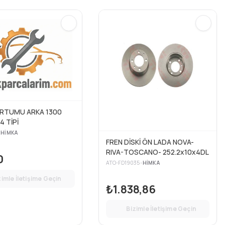
RTUMU ARKA 1300
4 TİPİ
•
HIMKA
FREN DİSKİ ÖN LADA NOVA-
RIVA-TOSCANO- 252.2x10x4DL
0
ATO-FD19035
•
HIMKA
zimle İletişime Geçin
₺1.838,86
Bizimle İletişime Geçin