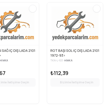
 SAĞ IÇ DIŞ LADA 2101
ROT BAŞI SOL IÇ DIŞ LADA 2101
>
1972-93>
HIMKA
TKN-L-103
•
HIMKA
67
₺112,39
zimle İletişime Geçin
Bizimle İletişime Geçin