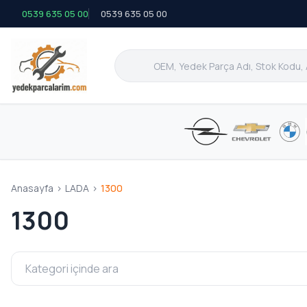
0539 635 05 00
0539 635 05 00
Anasayfa
>
LADA
>
1300
1300