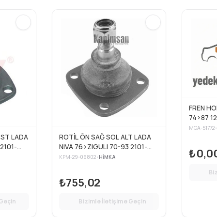
FREN HO
74>87 12
MGA-51772
GST LADA
ROTİL ÖN SAĞ SOL ALT LADA
2101-
NIVA 76>ZIGULI 70-93 2101-
₺0,0
et )
2102-2105 72-93 (2 Adet )
KPM-29-06802
•
HIMKA
Bi
₺755,02
 Geçin
Bizimle İletişime Geçin