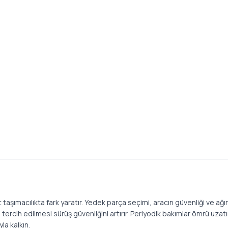
ımacılıkta fark yaratır. Yedek parça seçimi, aracın güvenliği ve ağır y
ercih edilmesi sürüş güvenliğini artırır. Periyodik bakımlar ömrü uzatır
la kalkın.