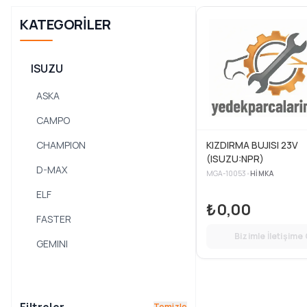
KATEGORILER
ISUZU
ASKA
CAMPO
CHAMPION
KIZDIRMA BUJISI 23V
(ISUZU:NPR)
D-MAX
MGA-10053
•
HIMKA
ELF
₺0,00
FASTER
Bizimle İletişime
GEMINI
KBD
MIDI
Temizle