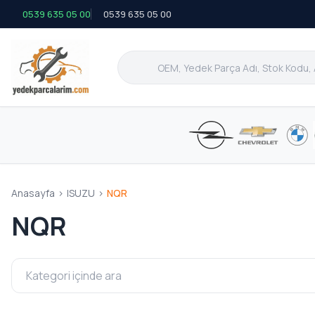
0539 635 05 00
0539 635 05 00
Anasayfa
>
ISUZU
>
NQR
NQR