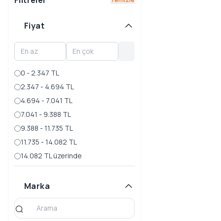
Filtreler
NKR
Fiyat
NPR
NQR
Ateşleme Sistemleri
0 - 2.347 TL
Şanzıman ve Debriyaj
Sistemleri
2.347 - 4.694 TL
4.694 - 7.041 TL
RODEO
7.041 - 9.388 TL
TFR
9.388 - 11.735 TL
TROOPER
11.735 - 14.082 TL
14.082 TL üzerinde
WFR
Marka