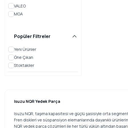
VALEO
MGA
Popüler Filtreler
Yeni Ürünler
Öne Çıkan
Stoktakiler
Isuzu NQR Yedek Parça
Isuzu NQR, taşıma kapasitesi ve güçlü şasisiyle orta segment taş
Fren diskleri ve süspansiyon elemanlarında dayanıklı ürünlerin t
NQR yedek parça çözümleri ile her türlü yükün altından başarıy