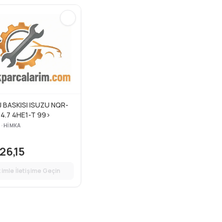
J BASKISI ISUZU NQR-
4.7 4HE1-T 99>
3
•
HIMKA
26,15
zimle İletişime Geçin