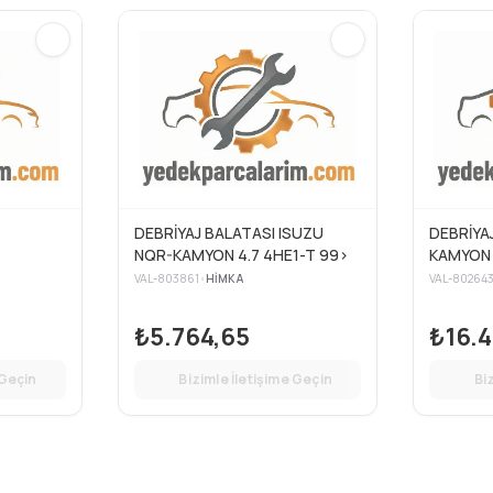
DEBRİYAJ BALATASI ISUZU
DEBRİYA
NQR-KAMYON 4.7 4HE1-T 99>
KAMYON 
VAL-803861
•
HIMKA
VAL-80264
₺5.764,65
₺16.4
 Geçin
Bizimle İletişime Geçin
Bi