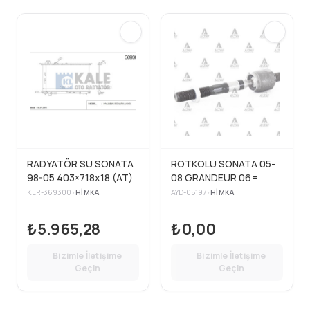
RADYATÖR SU SONATA
ROTKOLU SONATA 05-
98-05 403×718x18 (AT)
08 GRANDEUR 06=
KLR-369300
•
HIMKA
AYD-05197
•
HIMKA
₺5.965,28
₺0,00
Bizimle İletişime
Bizimle İletişime
Geçin
Geçin