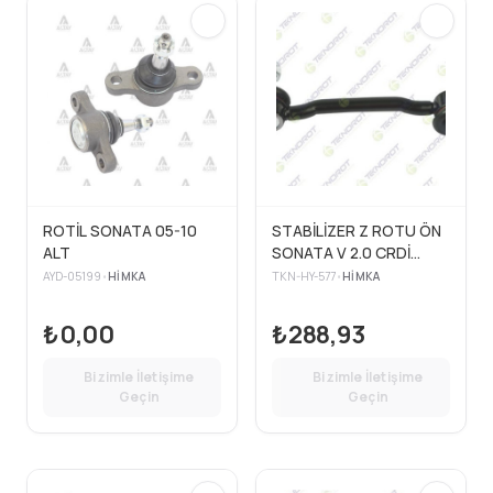
ROTİL SONATA 05-10
STABİLİZER Z ROTU ÖN
ALT
SONATA V 2.0 CRDİ
05>10>
AYD-05199
•
HIMKA
TKN-HY-577
•
HIMKA
₺0,00
₺288,93
Bizimle İletişime
Bizimle İletişime
Geçin
Geçin