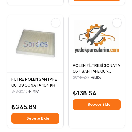
POLEN FİLTRESİ SONATA
06> SANTAFE 06>
GRANDEUR 06>11 /
GRT-16409
•
HIMKA
FİLTRE POLEN SANTAFE
MAGENTIS 05> TEKLİ
06-09 SONATA 10> KR
₺138,54
SRS-SC713
•
HIMKA
Sepete Ekle
₺245,89
Sepete Ekle