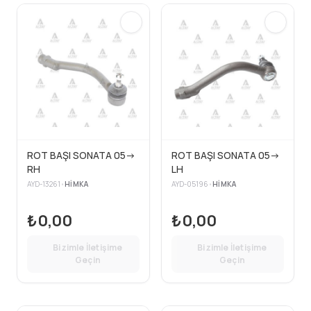
ROT BAŞI SONATA 05->
ROT BAŞI SONATA 05->
RH
LH
AYD-13261
•
HIMKA
AYD-05196
•
HIMKA
₺0,00
₺0,00
Bizimle İletişime
Bizimle İletişime
Geçin
Geçin