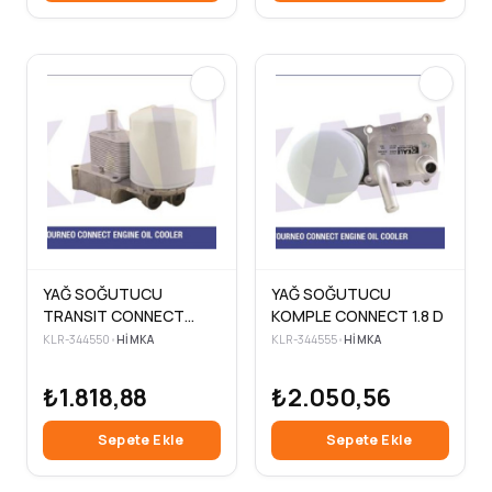
YAĞ SOĞUTUCU
YAĞ SOĞUTUCU
TRANSIT CONNECT
KOMPLE CONNECT 1.8 D
FOCUS 98>05
KLR-344550
•
HIMKA
KLR-344555
•
HIMKA
₺1.818,88
₺2.050,56
Sepete Ekle
Sepete Ekle