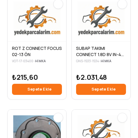
ROT Z CONNECT FOCUS
SUBAP TAKIMI
02-13 ÖN
CONNECT 1.8D 8V IN-4
EX-4
VOT-17-03400
•
HIMKA
GNS-1533-1534
•
HIMKA
₺215,60
₺2.031,48
Sepete Ekle
Sepete Ekle