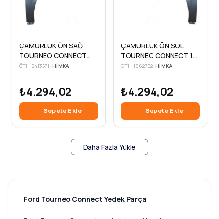
ÇAMURLUK ÖN SAĞ
ÇAMURLUK ÖN SOL
TOURNEO CONNECT
TOURNEO CONNECT 14
14>18
--> 18
ÖTH-2413571
•
HIMKA
ÖTH-1862752
•
HIMKA
₺4.294,02
₺4.294,02
Sepete Ekle
Sepete Ekle
Daha Fazla Yükle
Ford Tourneo Connect Yedek Parça