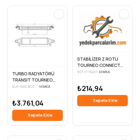
STABİLİZER Z ROTU
TOURNEO CONNECT
02> TRANSIT CONNECT
VOT-17-15407
•
HIMKA
TURBO RADYATÖRÜ
02>
TRANSIT TOURNEO
CONNECT 1.8 TDCI
₺214,94
KLR-020CAC060
•
HIMKA
02>13 AL + AL SİSTEM
Sepete Ekle
₺3.761,04
Sepete Ekle