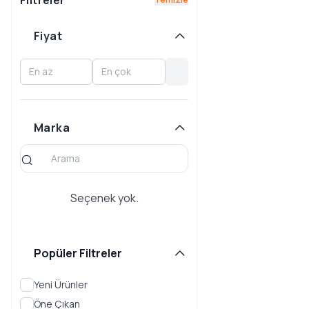
Filtreler
CROWN VICTORIA
E-TRANSIT
Fiyat
ECONOVAN
ECOSPORT
EDGE
Marka
ESCAPE
ESCORT
EXPEDITION
Seçenek yok.
EXPLORER
FIESTA
Popüler Filtreler
FOCUS
FREESTAR
Yeni Ürünler
Öne Çıkan
FREESTYLE