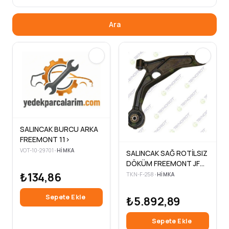
Ara
SALINCAK BURCU ARKA
FREEMONT 11>
VOT-10-29701
•
HIMKA
SALINCAK SAĞ ROTİLSIZ
DÖKÜM FREEMONT JF
2.0 MJT 11>
₺134,86
TKN-F-258
•
HIMKA
Sepete Ekle
₺5.892,89
Sepete Ekle