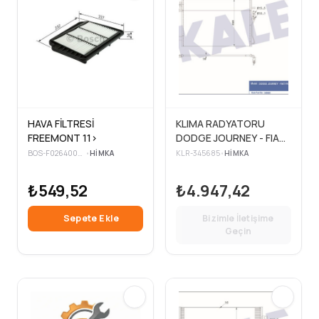
HAVA FİLTRESİ
KLIMA RADYATORU
FREEMONT 11>
DODGE JOURNEY - FIAT
FREEMONT
BOS-F026400407
•
HIMKA
KLR-345685
•
HIMKA
₺549,52
₺4.947,42
Sepete Ekle
Bizimle İletişime
Geçin