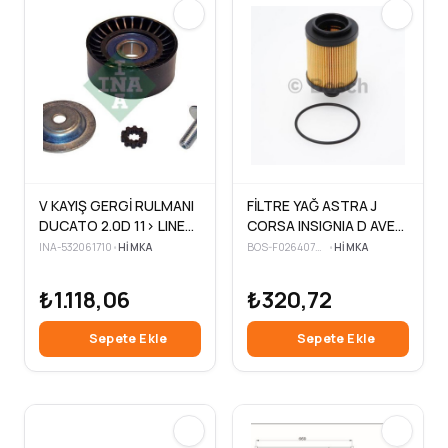
V KAYIŞ GERGİ RULMANI
FİLTRE YAĞ ASTRA J
DUCATO 2.0D 11> LINEA
CORSA INSIGNIA D AVEO
1.6 DMTJ 09> DOBLO 1.6
1.3 DİZEL BİPPER NEMO
INA-532061710
•
HIMKA
BOS-F026407096
•
HIMKA
2.0 DMTJ 10>
₺1.118,06
₺320,72
Sepete Ekle
Sepete Ekle