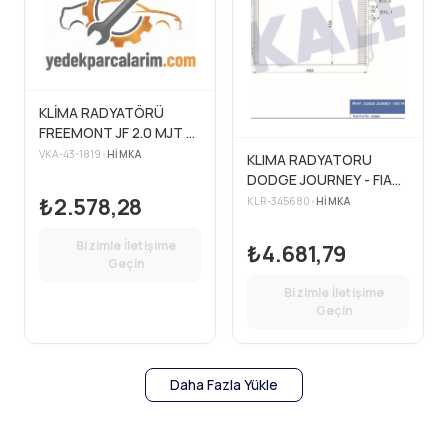
KLİMA RADYATÖRÜ
FREEMONT JF 2.0 MJT A
T 11>
VKA-43-1819
•
HIMKA
KLIMA RADYATORU
DODGE JOURNEY - FIAT
FREEMONT
₺2.578,28
KLR-345680
•
HIMKA
Bizimle İletişime
₺4.681,79
Geçin
Bizimle İletişime
Geçin
Daha Fazla Yükle