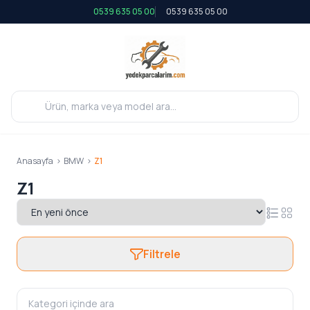
0539 635 05 00
0539 635 05 00
Anasayfa
>
BMW
>
Z1
Z1
Filtrele